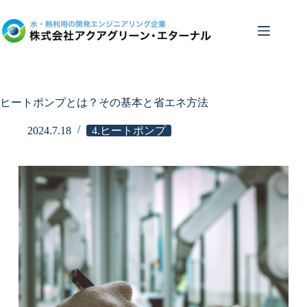
コ
ン
テ
ン
ツ
へ
ス
ヒートポンプとは？その基本と省エネ方法
キ
ッ
2024.7.18
4.ヒートポンプ
プ