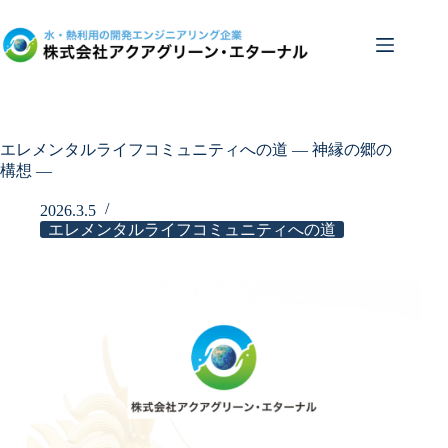
コ
ン
テ
ン
ツ
へ
ス
エレメンタルライフコミュニティへの道 ― 神縁の郷の
キ
構想 ―
ッ
プ
2026.3.5
エレメンタルライフコミュニティへの道