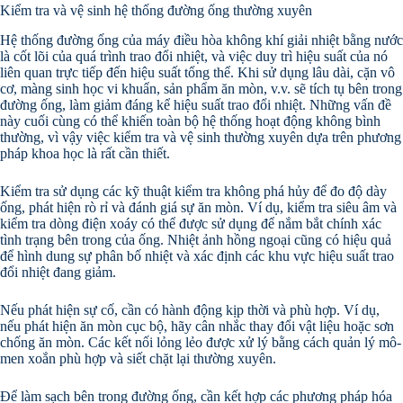
Kiểm tra và vệ sinh hệ thống đường ống thường xuyên
Hệ thống đường ống của máy điều hòa không khí giải nhiệt bằng nước
là cốt lõi của quá trình trao đổi nhiệt, và việc duy trì hiệu suất của nó
liên quan trực tiếp đến hiệu suất tổng thể. Khi sử dụng lâu dài, cặn vô
cơ, màng sinh học vi khuẩn, sản phẩm ăn mòn, v.v. sẽ tích tụ bên trong
đường ống, làm giảm đáng kể hiệu suất trao đổi nhiệt. Những vấn đề
này cuối cùng có thể khiến toàn bộ hệ thống hoạt động không bình
thường, vì vậy việc kiểm tra và vệ sinh thường xuyên dựa trên phương
pháp khoa học là rất cần thiết.
Kiểm tra sử dụng các kỹ thuật kiểm tra không phá hủy để đo độ dày
ống, phát hiện rò rỉ và đánh giá sự ăn mòn. Ví dụ, kiểm tra siêu âm và
kiểm tra dòng điện xoáy có thể được sử dụng để nắm bắt chính xác
tình trạng bên trong của ống. Nhiệt ảnh hồng ngoại cũng có hiệu quả
để hình dung sự phân bố nhiệt và xác định các khu vực hiệu suất trao
đổi nhiệt đang giảm.
Nếu phát hiện sự cố, cần có hành động kịp thời và phù hợp. Ví dụ,
nếu phát hiện ăn mòn cục bộ, hãy cân nhắc thay đổi vật liệu hoặc sơn
chống ăn mòn. Các kết nối lỏng lẻo được xử lý bằng cách quản lý mô-
men xoắn phù hợp và siết chặt lại thường xuyên.
Để làm sạch bên trong đường ống, cần kết hợp các phương pháp hóa