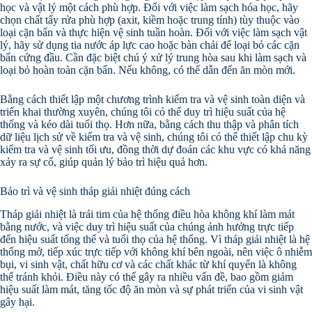
học và vật lý một cách phù hợp. Đối với việc làm sạch hóa học, hãy
chọn chất tẩy rửa phù hợp (axit, kiềm hoặc trung tính) tùy thuộc vào
loại cặn bẩn và thực hiện vệ sinh tuần hoàn. Đối với việc làm sạch vật
lý, hãy sử dụng tia nước áp lực cao hoặc bàn chải để loại bỏ các cặn
bẩn cứng đầu. Cần đặc biệt chú ý xử lý trung hòa sau khi làm sạch và
loại bỏ hoàn toàn cặn bẩn. Nếu không, có thể dẫn đến ăn mòn mới.
Bằng cách thiết lập một chương trình kiểm tra và vệ sinh toàn diện và
triển khai thường xuyên, chúng tôi có thể duy trì hiệu suất của hệ
thống và kéo dài tuổi thọ. Hơn nữa, bằng cách thu thập và phân tích
dữ liệu lịch sử về kiểm tra và vệ sinh, chúng tôi có thể thiết lập chu kỳ
kiểm tra và vệ sinh tối ưu, đồng thời dự đoán các khu vực có khả năng
xảy ra sự cố, giúp quản lý bảo trì hiệu quả hơn.
Bảo trì và vệ sinh tháp giải nhiệt đúng cách
Tháp giải nhiệt là trái tim của hệ thống điều hòa không khí làm mát
bằng nước, và việc duy trì hiệu suất của chúng ảnh hưởng trực tiếp
đến hiệu suất tổng thể và tuổi thọ của hệ thống. Vì tháp giải nhiệt là hệ
thống mở, tiếp xúc trực tiếp với không khí bên ngoài, nên việc ô nhiễm
bụi, vi sinh vật, chất hữu cơ và các chất khác từ khí quyển là không
thể tránh khỏi. Điều này có thể gây ra nhiều vấn đề, bao gồm giảm
hiệu suất làm mát, tăng tốc độ ăn mòn và sự phát triển của vi sinh vật
gây hại.