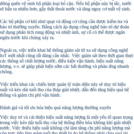
đừng quên vệ sinh bộ phận loại bỏ cặn. Nếu bộ phận này bị tắc, nước
sẽ bắn ra nhiều hơn, gây thất thoát nước và tăng nguy cơ mất vệ sinh.
Các bộ phận cơ khí như quạt và động cơ cũng cần được kiểm tra và
bảo trì thường xuyên. Bằng cách áp dụng công nghệ bảo trì dự đoán
sử dụng phân tích rung động và nhiệt ảnh, sự cố có thể được ngăn
ngừa trước khi chúng xảy ra.
Ngoài ra, việc triển khai hệ thống giám sát từ xa sử dụng công nghệ
IoT mới nhất cũng rất đáng cân nhắc. Việc giám sát theo thời gian thực
các thông số chất lượng nước, điều kiện vận hành, hiệu suất năng
lượng, v.v. sẽ giúp phát hiện sớm các bất thường và phản ứng nhanh
chóng.
Việc triển khai các chiến lược quản lý toàn diện này sẽ duy trì hiệu
suất và kéo dài tuổi thọ của tháp giải nhiệt, dẫn đến tăng hiệu quả hệ
thống và giảm chi phí vận hành.
Đánh giá và tối ưu hóa hiệu quả năng lượng thường xuyên
Việc duy trì và cải thiện hiệu suất năng lượng là một yếu tố quan trọng
trong việc kéo dài tuổi thọ của hệ thống điều hòa không khí giải nhiệt
nước. Việc thiếu hiệu suất không chỉ làm tăng chi phí năng lượng mà
còn trực tiếp làm giảm tuổi thọ thiết bị do hệ thống phải chịu quá tải.