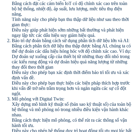
Bằng cách đặt các cảm biến IoT có độ chính xác cao trên toàn
bộ hệ thống, nhiệt độ, áp suất, lưu lượng, mức tiêu thụ điện
năng,
Tính năng này cho phép bạn thu thập dữ liệu như sau theo thời
gian thực:
Điều này giúp phát hiện sớm những bất thường và phát hiện
ngay lập tức các dấu hiệu suy giảm hiệu quả.
Bảo trì dự đoán bằng cách sử dụng phân tích dữ liệu lớn và AI:
Bằng cách phân tích dữ liệu thu thập được bằng AI, chúng ta có
thể dự đoán các dấu hiệu hỏng hóc với độ chính xác cao. Ví dụ:
Dự đoán sự xuống cấp của thiết bị từ những thay đổi nhỏ trong
các kiểu rung động và dự đoán hiệu quả năng lượng từ những
thay đổi theo thời gian
Điều này cho phép bạn xác định thời điểm bảo trì tối ưu và xác
định vấn đề.
Điều này cho phép bạn thực hiện các biện pháp thích hợp trước
khi vấn đề trở nên trầm trọng hơn và ngăn ngừa các sự cố đột
ngột.
Mô phỏng với Digital Twin:
Xây dựng mô hình kỹ thuật số (bản sao kỹ thuật số) của toàn bộ
hệ thống và mô phỏng nó trong nhiều điều kiện vận hành khác
nhau.
Bằng cách thực hiện mô phỏng, có thể rút ra các thông số vận
hành tối ưu.
Điều này cho phép hệ thống duy trì hoạt động tối ưu mọi lúc bất