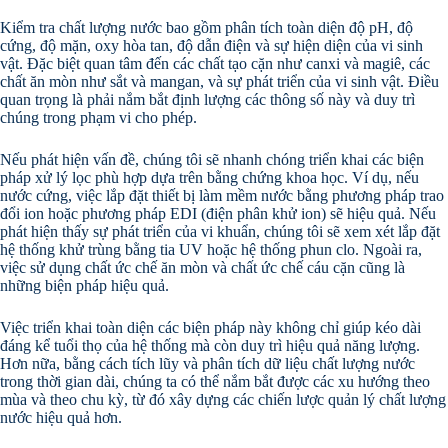
Kiểm tra chất lượng nước bao gồm phân tích toàn diện độ pH, độ
cứng, độ mặn, oxy hòa tan, độ dẫn điện và sự hiện diện của vi sinh
vật. Đặc biệt quan tâm đến các chất tạo cặn như canxi và magiê, các
chất ăn mòn như sắt và mangan, và sự phát triển của vi sinh vật. Điều
quan trọng là phải nắm bắt định lượng các thông số này và duy trì
chúng trong phạm vi cho phép.
Nếu phát hiện vấn đề, chúng tôi sẽ nhanh chóng triển khai các biện
pháp xử lý lọc phù hợp dựa trên bằng chứng khoa học. Ví dụ, nếu
nước cứng, việc lắp đặt thiết bị làm mềm nước bằng phương pháp trao
đổi ion hoặc phương pháp EDI (điện phân khử ion) sẽ hiệu quả. Nếu
phát hiện thấy sự phát triển của vi khuẩn, chúng tôi sẽ xem xét lắp đặt
hệ thống khử trùng bằng tia UV hoặc hệ thống phun clo. Ngoài ra,
việc sử dụng chất ức chế ăn mòn và chất ức chế cáu cặn cũng là
những biện pháp hiệu quả.
Việc triển khai toàn diện các biện pháp này không chỉ giúp kéo dài
đáng kể tuổi thọ của hệ thống mà còn duy trì hiệu quả năng lượng.
Hơn nữa, bằng cách tích lũy và phân tích dữ liệu chất lượng nước
trong thời gian dài, chúng ta có thể nắm bắt được các xu hướng theo
mùa và theo chu kỳ, từ đó xây dựng các chiến lược quản lý chất lượng
nước hiệu quả hơn.