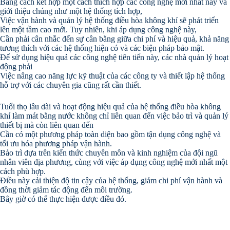
Bằng cách kết hợp một cách thích hợp các công nghệ mới nhất này và
giới thiệu chúng như một hệ thống tích hợp,
Việc vận hành và quản lý hệ thống điều hòa không khí sẽ phát triển
lên một tầm cao mới. Tuy nhiên, khi áp dụng công nghệ này,
Cần phải cân nhắc đến sự cân bằng giữa chi phí và hiệu quả, khả năng
tương thích với các hệ thống hiện có và các biện pháp bảo mật.
Để sử dụng hiệu quả các công nghệ tiên tiến này, các nhà quản lý hoạt
động phải
Việc nâng cao năng lực kỹ thuật của các công ty và thiết lập hệ thống
hỗ trợ với các chuyên gia cũng rất cần thiết.
Tuổi thọ lâu dài và hoạt động hiệu quả của hệ thống điều hòa không
khí làm mát bằng nước không chỉ liên quan đến việc bảo trì và quản lý
thiết bị mà còn liên quan đến
Cần có một phương pháp toàn diện bao gồm tận dụng công nghệ và
tối ưu hóa phương pháp vận hành.
Bảo trì dựa trên kiến thức chuyên môn và kinh nghiệm của đội ngũ
nhân viên địa phương, cùng với việc áp dụng công nghệ mới nhất một
cách phù hợp.
Điều này cải thiện độ tin cậy của hệ thống, giảm chi phí vận hành và
đồng thời giảm tác động đến môi trường.
Bây giờ có thể thực hiện được điều đó.