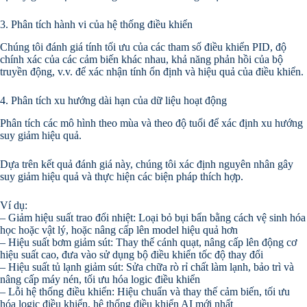
3. Phân tích hành vi của hệ thống điều khiển
Chúng tôi đánh giá tính tối ưu của các tham số điều khiển PID, độ
chính xác của các cảm biến khác nhau, khả năng phản hồi của bộ
truyền động, v.v. để xác nhận tính ổn định và hiệu quả của điều khiển.
4. Phân tích xu hướng dài hạn của dữ liệu hoạt động
Phân tích các mô hình theo mùa và theo độ tuổi để xác định xu hướng
suy giảm hiệu quả.
Dựa trên kết quả đánh giá này, chúng tôi xác định nguyên nhân gây
suy giảm hiệu quả và thực hiện các biện pháp thích hợp.
Ví dụ:
– Giảm hiệu suất trao đổi nhiệt: Loại bỏ bụi bẩn bằng cách vệ sinh hóa
học hoặc vật lý, hoặc nâng cấp lên model hiệu quả hơn
– Hiệu suất bơm giảm sút: Thay thế cánh quạt, nâng cấp lên động cơ
hiệu suất cao, đưa vào sử dụng bộ điều khiển tốc độ thay đổi
– Hiệu suất tủ lạnh giảm sút: Sửa chữa rò rỉ chất làm lạnh, bảo trì và
nâng cấp máy nén, tối ưu hóa logic điều khiển
– Lỗi hệ thống điều khiển: Hiệu chuẩn và thay thế cảm biến, tối ưu
hóa logic điều khiển, hệ thống điều khiển AI mới nhất