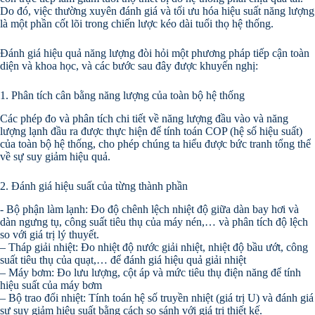
Do đó, việc thường xuyên đánh giá và tối ưu hóa hiệu suất năng lượng
là một phần cốt lõi trong chiến lược kéo dài tuổi thọ hệ thống.
Đánh giá hiệu quả năng lượng đòi hỏi một phương pháp tiếp cận toàn
diện và khoa học, và các bước sau đây được khuyến nghị:
1. Phân tích cân bằng năng lượng của toàn bộ hệ thống
Các phép đo và phân tích chi tiết về năng lượng đầu vào và năng
lượng lạnh đầu ra được thực hiện để tính toán COP (hệ số hiệu suất)
của toàn bộ hệ thống, cho phép chúng ta hiểu được bức tranh tổng thể
về sự suy giảm hiệu quả.
2. Đánh giá hiệu suất của từng thành phần
- Bộ phận làm lạnh: Đo độ chênh lệch nhiệt độ giữa dàn bay hơi và
dàn ngưng tụ, công suất tiêu thụ của máy nén,… và phân tích độ lệch
so với giá trị lý thuyết.
– Tháp giải nhiệt: Đo nhiệt độ nước giải nhiệt, nhiệt độ bầu ướt, công
suất tiêu thụ của quạt,… để đánh giá hiệu quả giải nhiệt
– Máy bơm: Đo lưu lượng, cột áp và mức tiêu thụ điện năng để tính
hiệu suất của máy bơm
– Bộ trao đổi nhiệt: Tính toán hệ số truyền nhiệt (giá trị U) và đánh giá
sự suy giảm hiệu suất bằng cách so sánh với giá trị thiết kế.