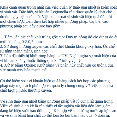
Khía cạnh quan trọng nhất của việc quản lý tháp giải nhiệt là kiểm soát
vi sinh vật. Đặc biệt, vi khuẩn Legionella cần được quản lý chặt chẽ
do tính gây bệnh của nó. Việc kiểm soát vi sinh vật hiệu quả đòi hỏi
một chiến lược toàn diện kết hợp nhiều phương pháp. Cụ thể, các
phương pháp sau đây được bao gồm:
1. Tiêm liên tục chất khử trùng gốc clo: Duy trì nồng độ clo dư tự do ở
mức khoảng 0,2-0,5 ppm
2. Sử dụng thường xuyên các chất diệt khuẩn không oxy hóa: Ức chế
sự hình thành màng sinh học
3. Lắp đặt thiết bị khử trùng bằng tia UV: Ngăn ngừa sự xuất hiện của
vi khuẩn kháng thuốc thông qua khử trùng vật lý
4. Xử lý bằng Ozone: Khử trùng và phân hủy chất hữu cơ thông qua
sức mạnh oxy hóa mạnh mẽ
Có thể kiểm soát vi khuẩn hiệu quả bằng cách kết hợp các phương
pháp này một cách phù hợp và quản lý chúng cùng với việc kiểm tra
chất lượng nước thường xuyên.
Vệ sinh tháp giải nhiệt bằng phương pháp vật lý cũng rất quan trọng.
Việc vệ sinh định kỳ là cần thiết vì tắc nghẽn vật liệu độn làm giảm
đáng kể hiệu suất trao đổi nhiệt. Kết hợp vệ sinh bằng nước áp lực cao
và vệ sinh bằng hóa chất có thể loại bỏ bụi bẩn hiệu quả. Ngoài ra,