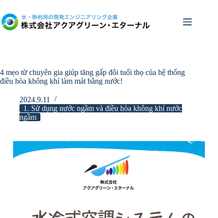
Bỏ
qua
nội
dung
4 mẹo từ chuyên gia giúp tăng gấp đôi tuổi thọ của hệ thống
điều hòa không khí làm mát bằng nước!
2024.9.11
1. Sử dụng nước ngầm và điều hòa không khí nước
ngầm