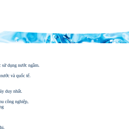
ớc sử dụng nước ngầm.
 nước và quốc tế.
ảy duy nhất.
khu công nghiệp,
ợng
hi.