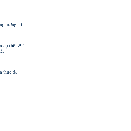
ng tương lai.
n cụ thể".“
là.
hể.
n thực tế.