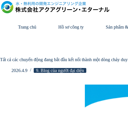
Bỏ
qua
nội
dung
Trang chủ
Hồ sơ công ty
Sản phẩm &
Tất cả các chuyển động đang bắt đầu kết nối thành một dòng chảy duy
2026.4.9
9. Blog của người đại diện