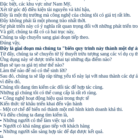
Đặc biệt, các khu vực như Nam Mỹ,
Xét từ góc độ điều kiện tài nguyên và khí hậu,
Đây là một thị trường mà công nghệ của chúng tôi có giá trị rất lớn.
Đây không phải là một phong trào nhất thời.
Sự phát triển này có ý nghĩa rất quan trọng đối với những phát triển tro
Và giờ, chúng ta đã có cả hai trục này,
Chúng ta sắp chuyển sang giai đoạn tiếp theo.
Đúng vậy,
Đây là giai đoạn mà chúng ta "biến quy trình này thành một dự á
Từ đây, chúng ta sẽ chuyển từ lý thuyết trừu tượng sang các ví dụ cụ t
Ứng dụng này sẽ được triển khai tại những địa điểm nào?
Bạn sẽ tạo ra giá trị như thế nào?
Làm thế nào để nó có thể sinh lời?
Sau đó, chúng ta sẽ lắp ráp từng yếu tố này lại với nhau thành các dự á
vì điều đó,
Chúng tôi đang tìm kiếm các đối tác để hợp tác cùng.
Những gì chúng tôi có thể cung cấp là rất rõ ràng.
• Công nghệ hoạt động hiệu quả trong thực tế
Kiến thức từ khâu triển khai đến vận hành
- Một cơ chế để biến nó thành một mô hình kinh doanh khả thi.
Và điều chúng ta đang tìm kiếm là,
• Những người có thể làm việc tại chỗ
• Người có khả năng giao tiếp với khách hàng
• Những người sẵn sàng hợp tác để đạt được kết quả.
là.