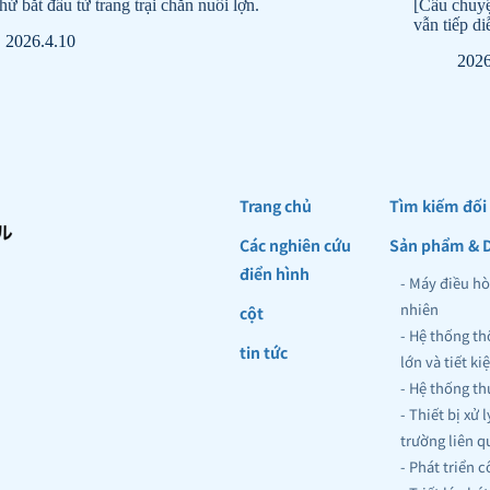
hứ bắt đầu từ trang trại chăn nuôi lợn.
[Câu chuyệ
vẫn tiếp di
2026.4.10
2026
Trang chủ
Tìm kiếm đối
Các nghiên cứu 
Sản phẩm & D
điển hình
- Máy điều hò
nhiên
cột
- Hệ thống th
tin tức
lớn và tiết k
- Hệ thống th
- Thiết bị xử 
trường liên q
- Phát triển 