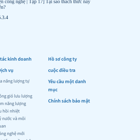
n công nghệ | Tập 17] Tại sao thách thức này
ễn?
.3.4
 tác kinh doanh
Hồ sơ công ty
ịch vụ
cuộc điều tra
a năng lượng tự 
Yêu cầu một danh 
mục
ông gió lưu lượng 
Chính sách bảo mật
iệm năng lượng
u hồi nhiệt
lý nước và môi 
uan 
công nghệ mới