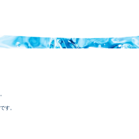
。
です。