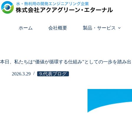
コ
ン
テ
ン
ツ
ホーム
会社概要
製品・サービス
へ
ス
キ
ッ
プ
本日、私たちは“価値が循環する仕組み”としての一歩を踏み
2026.3.29
9.代表ブログ