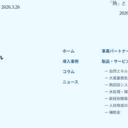
「熱」と
2026.3.26
2026
ホーム
事業パートナ
導入事例
製品・サービ
ー 自然エネ
コラム
ー 大風量換
ニュース
ー 熱回収シ
ー 水処理・環
ー 新技術開
ー 
人材育成の
ー 
補助金